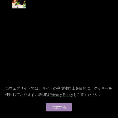
海外最大の日本酒イベント
Honolulu
New York
About
Sponsorship
gallery
English
当ウェブサイトでは、サイトの利便性向上を目的に、クッキーを
使用しております。詳細は
Privacy Policy
をご覧ください。
Contact us
Privacy Policy
|
Terms and Conditions
同意する
© The Joy of Sake. All rights reserved.