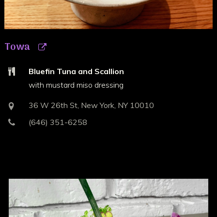
Towa
Bluefin Tuna and Scallion
with mustard miso dressing
36 W 26th St, New York, NY 10010
(646) 351-6258