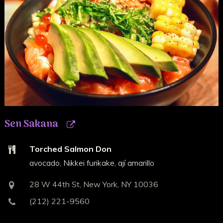
Sen Sakana
Torched Salmon Don
avocado, Nikkei furikake, ají amarillo
28 W 44th St, New York, NY 10036
(212) 221-9560