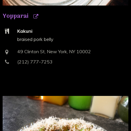
Yopparai
Kakuni
braised pork belly
49 Clinton St, New York, NY 10002
(212) 777-7253