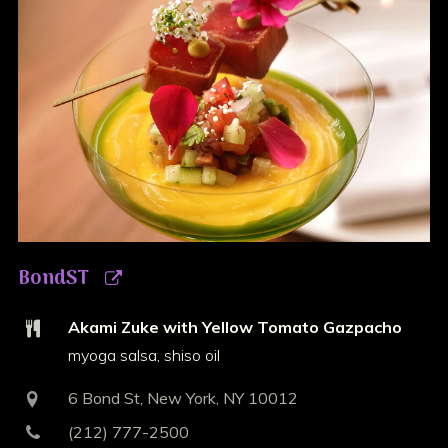
BondST
Akami Zuke with Yellow Tomato Gazpacho
myoga salsa, shiso oil
6 Bond St, New York, NY 10012
(212) 777-2500