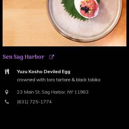
Sen Sag Harbor
Yuzu Kosho Deviled Egg
crowned with toro tartare & black tobiko
23 Main St, Sag Harbor, NY 11963
(631) 725-1774