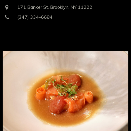
171 Banker St, Brooklyn, NY 11222
(347) 334-6684