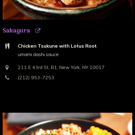
Sakagura
Chicken Tsukune with Lotus Root
umami dashi sauce
211 E 43rd St, B1, New York, NY 10017
(212) 953-7253