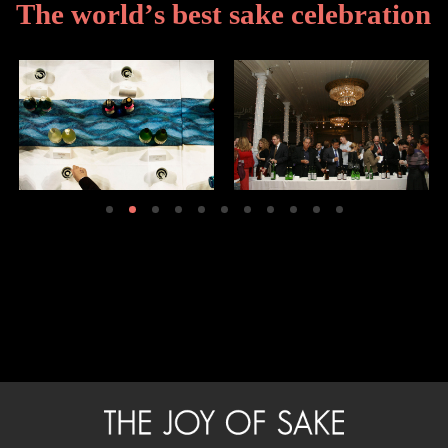
T
h
e
w
o
r
l
d
’
s
b
e
s
t
s
a
k
e
c
e
l
e
b
r
a
t
i
o
n